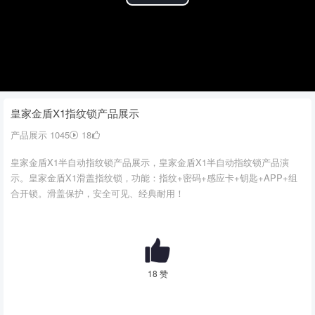
Play
Video
皇家金盾X1指纹锁产品展示
产品展示
1045
18
皇家金盾X1半自动指纹锁产品展示，皇家金盾X1半自动指纹锁产品演
示。皇家金盾X1滑盖指纹锁，功能：指纹+密码+感应卡+钥匙+APP+组
合开锁。滑盖保护，安全可见、经典耐用！
18 赞