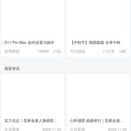
D11 Pro Max 如何设置与操作
【中秋节】团团圆圆 乐享中秋
使用教程
7398
31
节日祝福
1121
16
最新资讯
实力见证！皇家金盾人脸锁部分荣耀时刻！
心怀感恩 砥砺前行 | 皇家金盾人脸锁 不止今日 更在每一天
企业荣誉
2024-11-30
公司新闻
2024-11-29