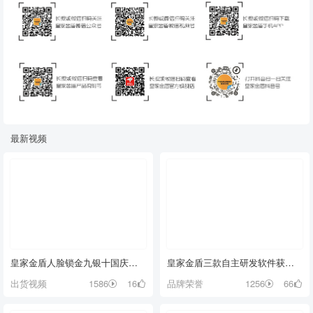
最新视频
皇家金盾人脸锁金九银十国庆节出货日常
皇家金盾三款自主研发软件获国家专利
出货视频
1586
16
品牌荣誉
1256
66